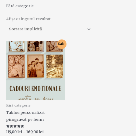
Fără categorie
Afișez singurul rezultat
Interval
Acest
Sale!
de
produs
prețuri:
119,00 lei
are
până
la
mai
169,00 lei
multe
variații.
Opțiunile
pot
fi
Fără categorie
alese
Tablou personalizat
în
pirogravat pe lemn
pagina
produsului.
Evaluat la
119,00
lei
–
169,00
lei
5.00